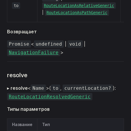
ма
to
RouteLocationAsRelativeGeneric
дл
|
RouteLocationAsPathGeneric
пе
Возвращает
<
|
|
Promise
undefined
void
>
NavigationFailure
resolve
▸
resolve
<
>(
,
):
Name
to
currentLocation?
RouteLocationResolvedGeneric
Типы параметров
Название
Тип