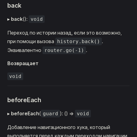
back
▸
back
():
void
Переход по истории назад, если это возможно,
при помощи вызова
.
history.back()
Эквивалентно
.
router.go(-1)
Возвращает
void
beforeEach
▸
beforeEach
(
): () =>
guard
void
Добавление навигационного хука, который
выполняется перед каждым переходом навигации.