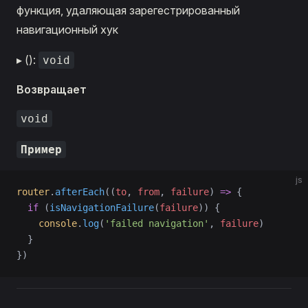
функция, удаляющая зарегестрированный
навигационный хук
▸ ():
void
Возвращает
void
Пример
js
router
.
afterEach
((
to
, 
from
, 
failure
) 
=>
 {
  if
 (
isNavigationFailure
(
failure
)) {
    console
.
log
(
'failed navigation'
, 
failure
)
  }
})