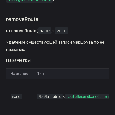
removeRoute
▸
removeRoute
(
):
name
void
Удаление существующей записи маршрута по её
названию.
Параметры
Название
Тип
<
name
NonNullable
RouteRecordNameGeneric