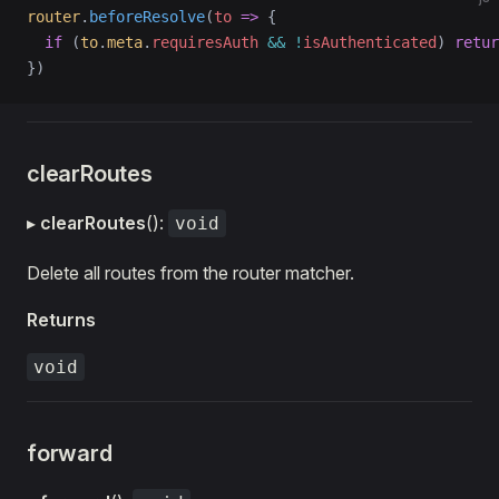
router
.
beforeResolve
(
to
 =>
 {
  if
 (
to
.
meta
.
requiresAuth
 &&
 !
isAuthenticated
) 
retur
})
clearRoutes
▸
clearRoutes
():
void
Delete all routes from the router matcher.
Returns
void
forward