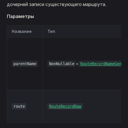
дочерней записи существующего маршрута.
Параметры
Название
Тип
<
parentName
NonNullable
RouteRecordNameGener
route
RouteRecordRaw