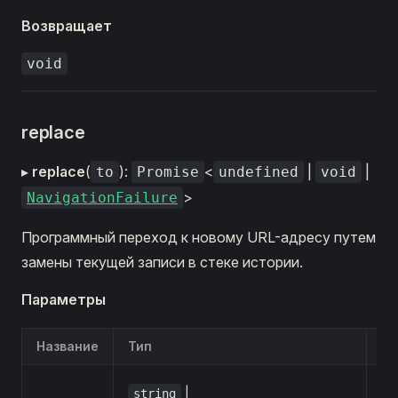
Возвращает
void
replace
▸
replace
(
):
<
|
|
to
Promise
undefined
void
>
NavigationFailure
Программный переход к новому URL-адресу путем
замены текущей записи в стеке истории.
Параметры
Название
Тип
Оп
Оп
|
string