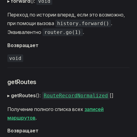
▸
forward
():
void
Переход по истории вперед, если это возможно,
при помощи вызова
.
history.forward()
Эквивалентно
.
router.go(1)
Возвращает
void
getRoutes
▸
getRoutes
():
[]
RouteRecordNormalized
Получение полного списка всех
записей
маршрутов
.
Возвращает