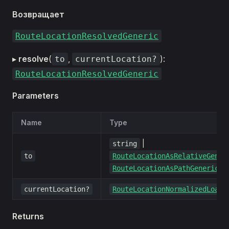
Возвращает
RouteLocationResolvedGeneric
▸
resolve
(
,
):
to
currentLocation?
RouteLocationResolvedGeneric
Parameters
Name
Type
|
string
to
RouteLocationAsRelativeGener
RouteLocationAsPathGeneric
currentLocation?
RouteLocationNormalizedLoade
Returns