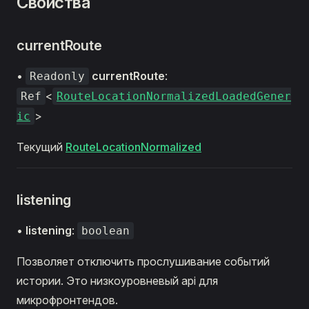
Свойства
currentRoute
•
currentRoute
:
Readonly
<
Ref
RouteLocationNormalizedLoadedGener
>
ic
Текущий
RouteLocationNormalized
listening
•
listening
:
boolean
Позволяет отключить прослушивание событий
истории. Это низкоуровневый api для
микрофронтендов.