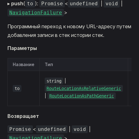
▸
push
(
):
<
|
|
to
Promise
undefined
void
>
NavigationFailure
Программный переход к новому URL-адресу путем
добавления записи в стек истории стек.
Параметры
Название
Тип
Оп
Оп
|
string
ма
to
RouteLocationAsRelativeGeneric
дл
|
RouteLocationAsPathGeneric
пе
Возвращает
<
|
|
Promise
undefined
void
>
NavigationFailure