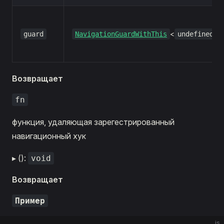
<
>
guard
NavigationGuardWithThis
undefined
Возвращает
fn
функция, удаляющая зарегестрированный
навигационный хук
▸ ():
void
Возвращает
Пример
js