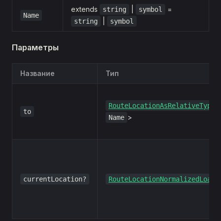
extends
|
=
string
symbol
Name
|
string
symbol
Параметры
Название
Тип
RouteLocationAsRelativeTyped
to
>
Name
currentLocation?
RouteLocationNormalizedLoade